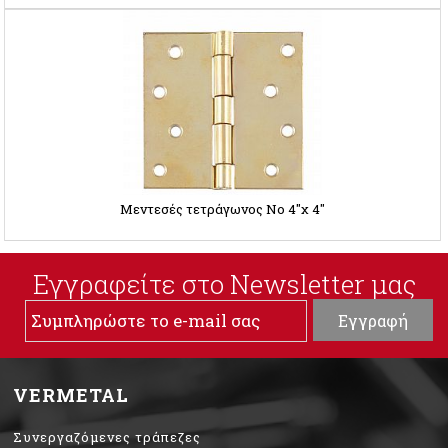
Μεντεσές τετράγωνος Νο 4''χ 4''
Εγγραφείτε στο Νewsletter μας
VERMETAL
Συνεργαζόμενες τράπεζες